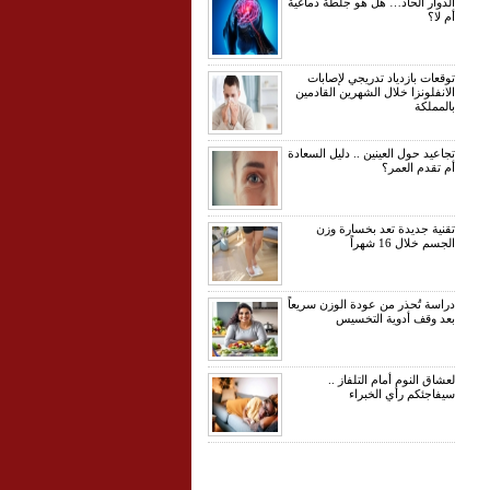
الدوار الحاد… هل هو جلطة دماغية
أم لا؟
توقعات بازدياد تدريجي لإصابات
الانفلونزا خلال الشهرين القادمين
بالمملكة
تجاعيد حول العينين .. دليل السعادة
أم تقدم العمر؟
تقنية جديدة تعد بخسارة وزن
الجسم خلال 16 شهراً
دراسة تُحذر من عودة الوزن سريعاً
بعد وقف أدوية التخسيس
لعشاق النوم أمام التلفاز ..
سيفاجئكم رأي الخبراء