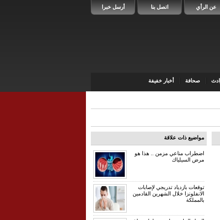
عن الرأي
اتصل بنا
أرسل خبرا
دث
صحافة
أخبار خفيفة
مواضيع ذات علاقة
اضطراب مناعي مزمن .. هذا هو
مرض السيلياك
توقعات بازدياد تدريجي لإصابات
الانفلونزا خلال الشهرين القادمين
بالمملكة