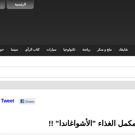
الرئيسية
شايفك
ملح و سكر
رياضة
تكنولوجيا
سيارات
كتاب الرأي
سينما
حوا
Tweet
كمل الغذاء "الأشواغاندا" !!