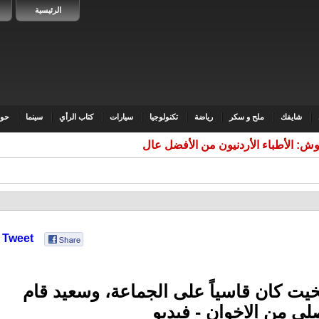
الرئيسية
شايفك
ملح و سكر
رياضة
تكنولوجيا
سيارات
كتاب الرأي
سينما
حوا
وش: الأطباء الأردنيون من الأفضل عالمياً ونرفض
Tweet
بخيت كان قاسياً على الجماعة، وسعيد قام
لي من الاخوان - فيديو