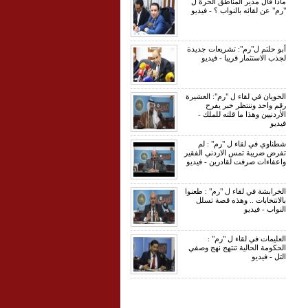
ماذا قال مدير المناطق الحرة ل
"رم" عن لقائه بالنواب ؟ - فيديو
أبو حلتم ل"رم": تشريعات جديدة
لجذب الاستثمار قريبا - فيديو
الحويان في لقاء ل "رم": العشيرة
رقم واحد وننتظر خبر يفرح
الأردنيين وهذا ما قلته للملك -
فيديو
شطناوي في لقاء ل "رم" : لم
تفرض ضريبة تمس الاردني الفقير
واعفاءات صرفت لقادرين - فيديو
الخرابشة في لقاء ل "رم" : طعنوا
بالانتخابات .. وهذه قصة تسلل
النواب - فيديو
العليمات في لقاء ل "رم" :
الحكومة الحالية تنتهج نهج وصفي
التل - فيديو