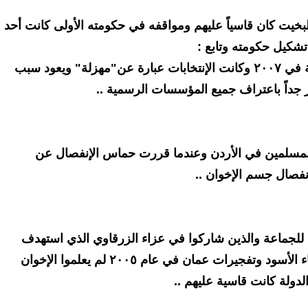
ار الغرايبة أن في عام ٢٠٠٧ البخيت كان قاسياً عليهم ومواقفه في حكومته الأولى كانت أحد
شكيل حكومته وتابع :
لقد خضنا الإنتخابات البلدية والنيابية في ٢٠٠٧ وكانت الإنتخابات عبارة عن"مهزلة" ويعود سبب
ر جداً باعتراف جميع المؤسسات الرسمية ..
المسلمين في الأردن وعندما قررت حماس الإنفصال عن
نفصال جسم الإخوان ..
ين للجماعة والذين شاركوا في عزاء الزرقاوي الذي استهدف
الأردنيين واخرها في أحداث الاربعاء الأسود وتفجيرات عمان في عام ٢٠٠٥ لم يعلموا الإخوان
دولة كانت قاسية عليهم ..