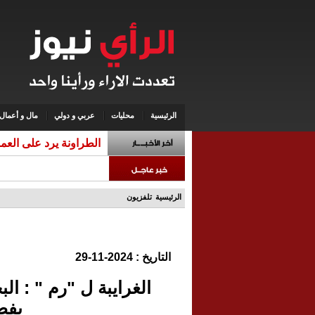
الرئيسية
محليات
عربي و دولي
مال و أعمال
الطراونة يرد على العم
الرئيسية
تلفزيون
التاريخ : 2024-11-29
الغرايبة ل "رم " : ال
بفص