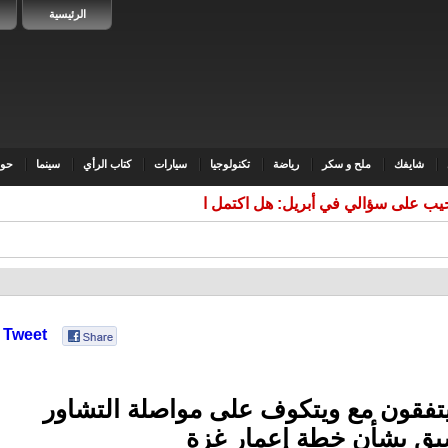
الرئيسية
شايفك
ملح و سكر
رياضة
تكنولوجيا
سيارات
كتاب الرأي
سينما
حوا
جيب على سؤالي في أبريل: هل اكتمل الردع
Tweet
تفقون مع ويتكوف على مواصلة التشاور
يق بشأن خطة إعمار غزة