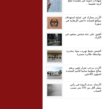
شهادات ثانوية غير معتمدة تفتح
أزمة تعليمية ..
الأردن يشارك في عملية استهداف
مواقع لعصابة داعش الإرهابية في
سوريا
العثور على جثة شخص مفقود في
الكرك
الجيش يحبط تهريب مواد مخدرة
بواسطة طائرة مسيرة
الأردن يرحب بقرار تعيين برهم
صالح مفوّضا ساميا للأمم المتحدة
لشؤون اللاجئين
الأرصاد: مدى الرؤية في رأس
منيف أقل من 100 متر بسبب
الضباب