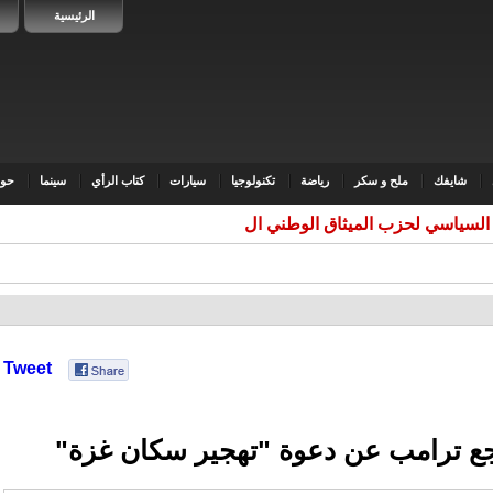
الرئيسية
شايفك
ملح و سكر
رياضة
تكنولوجيا
سيارات
كتاب الرأي
سينما
حوا
السياسي لحزب الميثاق الوطني القدس
Tweet
ع ترامب عن دعوة "تهجير سكان غزة"