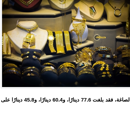
لعيارات 24 و18 و14 في محلات الصاغة، فقد بلغت 77.6 دينارًا، و60.4 دينارًا، و45.8 دينارًا على