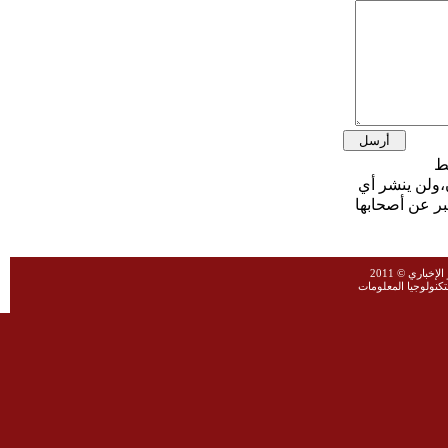
،ولن ينشر أي
بر عن أصحابها
خباري © 2011
نولوجيا المعلومات