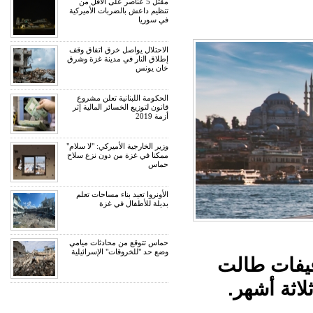
مقتل 5 عناصر على الأقل من
تنظيم داعش بالضربات الأميركية
في سوريا
الاحتلال يواصل خرق اتفاق وقف
إطلاق النار في مدينة غزة وشرق
خان يونس
الحكومة اللبنانية تعلن مشروع
قانون لتوزيع الخسائر المالية إثر
أزمة 2019
وزير الخارجية الأميركي: "لا سلام"
ممكنا في غزة من دون نزع سلاح
حماس
الأونروا تعيد بناء مساحات تعلم
بديلة للأطفال في غزة
حماس تتوقع من محادثات ميامي
وضع حد "للخروقات" الإسرائيلية
قيفات طالت
اثة أشهر.