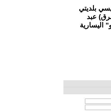
يسي بلديتي
رق) عبد
 اليسارية