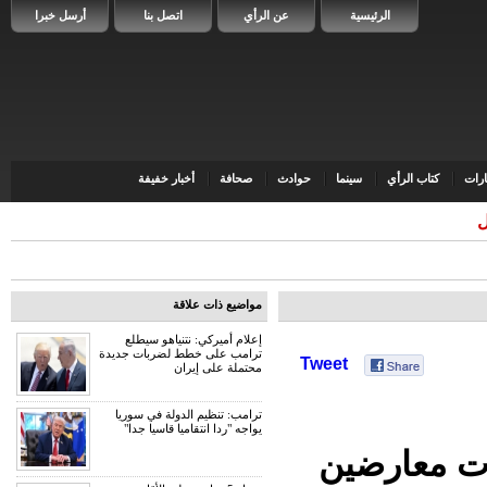
الرئيسية
عن الرأي
اتصل بنا
أرسل خبرا
رات
كتاب الرأي
سينما
حوادث
صحافة
أخبار خفيفة
ى ل
مواضيع ذات علاقة
إعلام أميركي: نتنياهو سيطلع
ترامب على خطط لضربات جديدة
Tweet
محتملة على إيران
ترامب: تنظيم الدولة في سوريا
يواجه "ردا انتقاميا قاسيا جدا"
ات معارضين