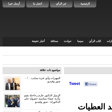
الرئيسية
عن الرأي
اتصل بنا
أرسل خبرا
رات
كتاب الرأي
سينما
حوادث
صحافة
أخبار خفيفة
مواضيع ذات علاقة
المهيرات وأبو عنزة نسايب .. ! -
صور وفيديو
Tweet
الزميل الدكتور حازم رحاحلة يقيم
مأدبة عشاء بمناسبة حصوله على
الدكتوراة - صور وفيديو
د العطيات