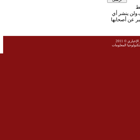
،ولن ينشر أي
بر عن أصحابها
خباري © 2011
نولوجيا المعلومات