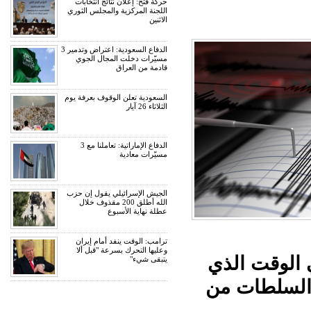
حركة فتح: إعلان نتائج انتخابات
اللجنة المركزية والمجلس الثوري
الاثنين
الدفاع السعودية: اعتراض وتدمير 3
مسيّرات دخلت المجال الجوي
قادمة من العراق
السعودية تعلن الوقوف بعرفة يوم
الثلاثاء 26 آيار
الدفاع الإماراتية: تعاملنا مع 3
مسيّرات معادية
الجيش الإسرائيلي يقول إن حزب
الله أطلق 200 مقذوف خلال
عطلة نهاية الأسبوع
ترامب: الوقت ينفد أمام إيران
وعليها التحرك بسرعة "قبل ألا
 الوقت الذي
يتبقى شيء"
ر السلطات من