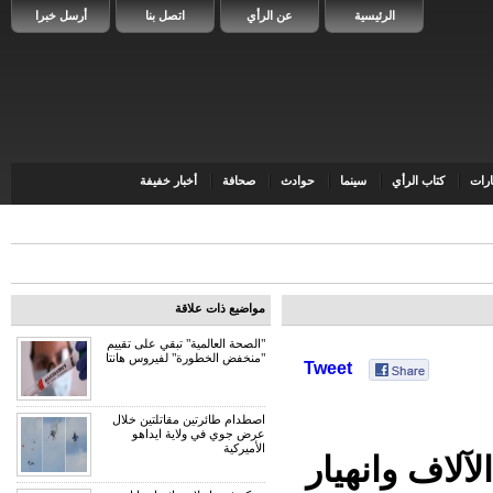
الرئيسية
عن الرأي
اتصل بنا
أرسل خبرا
رات
كتاب الرأي
سينما
حوادث
صحافة
أخبار خفيفة
ا
مواضيع ذات علاقة
"الصحة العالمية" تبقي على تقييم
"منخفض الخطورة" لفيروس هانتا
Tweet
اصطدام طائرتين مقاتلتين خلال
عرض جوي في ولاية ايداهو
الأميركية
لاف وانهيار