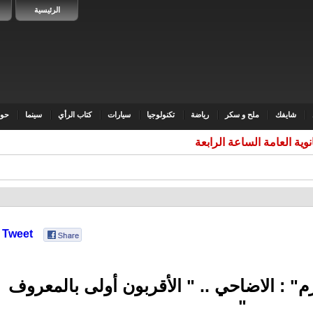
الرئيسية
شايفك
ملح و سكر
رياضة
تكنولوجيا
سيارات
كتاب الرأي
سينما
حوا
ثانوية العامة الساعة الرابعة مس
Tweet
م" : الاضاحي .. " الأقربون أولى بالمعروف
"