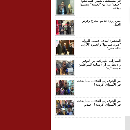
في مستشفى شهير : استأصلوا
"حلقه" بدلا من "لحميته" وتسببوا
بوفاته
تقرير رم؛ حديثو التخرج وفرص
العمل
المعشر: الهدف الأسمى للدولة
"صون سيادتها" والحمود "الأردن
حالة وعي"
السيارات الكهربائية بين التوفير
والانتظار… آراء متباينة للمواطنين
بعدسة "رم"
من الخوف إلى الغلاء… ماذا يحدث
في الأسواق الأردنية؟
من الخوف إلى الغلاء… ماذا يحدث
في الأسواق الأردنية؟ - فيديو