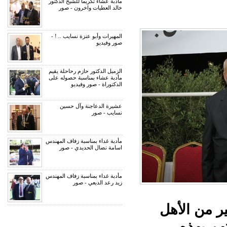
مأدبة عشاء تكريما للشيخ الدكتور
خالد العطيات واخرون - صور
المهيرات وأبو عنزة نسايب .. ! -
صور وفيديو
الزميل الدكتور حازم رحاحلة يقيم
مأدبة عشاء بمناسبة حصوله على
الدكتوراة - صور وفيديو
عشيرة الدعاجنة وآل حسين
نسايب - صور
مأدبة غداء بمناسبة زفاف المهندس
اسامة نضال الحديدي - صور
مأدبة غداء بمناسبة زفاف المهندس
زيد رعد الدبعي - صور
ر من الأهل
تهم بهذه