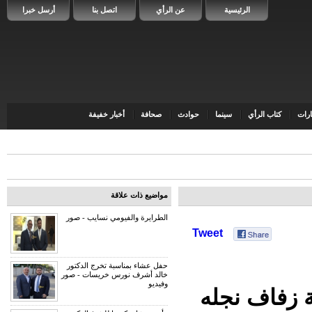
الرئيسية
عن الرأي
اتصل بنا
أرسل خبرا
رات
كتاب الرأي
سينما
حوادث
صحافة
أخبار خفيفة
مواضيع ذات علاقة
الطرايرة والفيومي نسايب - صور
Tweet
حفل عشاء بمناسبة تخرج الدكتور
خالد أشرف نورس خريسات - صور
وفيديو
ة زفاف نجله