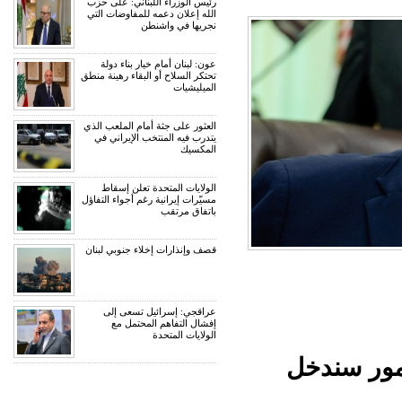
رئيس الوزراء اللبناني: على حزب
الله إعلان دعمه للمفاوضات التي
نجريها في واشنطن
عون: لبنان أمام خيار بناء دولة
تحتكر السلاح أو البقاء رهينة منطق
الميليشيات
العثور على جثة أمام الملعب الذي
يتدرب فيه المنتخب الإيراني في
المكسيك
الولايات المتحدة تعلن إسقاط
مسيّرات إيرانية رغم أجواء التفاؤل
باتفاق مرتقب
قصف وإنذارات إخلاء جنوبي لبنان
عراقجي: إسرائيل تسعى إلى
إفشال التفاهم المحتمل مع
الولايات المتحدة
مور سندخل