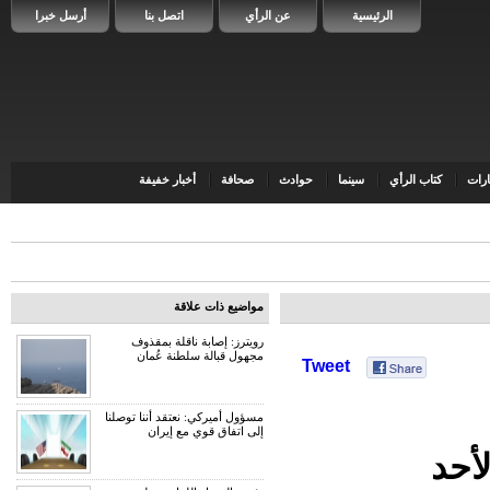
الرئيسية
عن الرأي
اتصل بنا
أرسل خبرا
رات
كتاب الرأي
سينما
حوادث
صحافة
أخبار خفيفة
مواضيع ذات علاقة
رويترز: إصابة ناقلة بمقذوف
مجهول قبالة سلطنة عُمان
Tweet
مسؤول أميركي: نعتقد أننا توصلنا
إلى اتفاق قوي مع إيران
لأحد