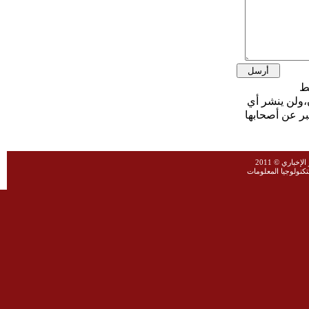
،ولن ينشر أي
بر عن أصحابها
خباري © 2011
نولوجيا المعلومات