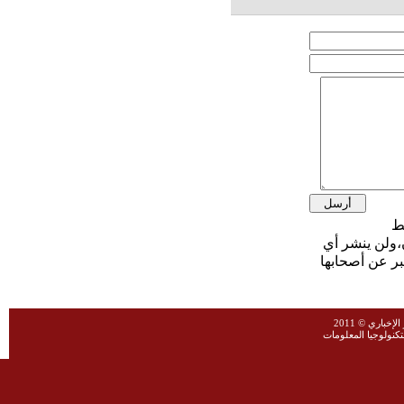
،ولن ينشر أي
بر عن أصحابها
خباري © 2011
نولوجيا المعلومات