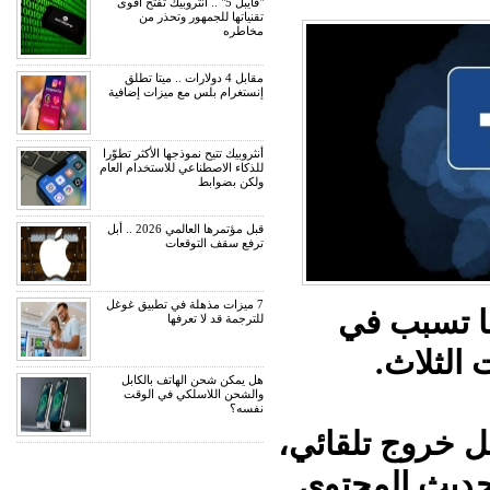
"فايبل 5" .. أنثروبيك تفتح أقوى
تقنياتها للجمهور وتحذر من
مخاطره
مقابل 4 دولارات .. ميتا تطلق
إنستغرام بلس مع ميزات إضافية
أنثروبيك تتيح نموذجها الأكثر تطوّرا
للذكاء الاصطناعي للاستخدام العام
ولكن بضوابط
قبل مؤتمرها العالمي 2026 .. أبل
ترفع سقف التوقعات
7 ميزات مذهلة في تطبيق غوغل
ما تسبب في
للترجمة قد لا تعرفها
الثلاث.
هل يمكن شحن الهاتف بالكابل
والشحن اللاسلكي في الوقت
نفسه؟
 خروج تلقائي،
حديث المحتوى