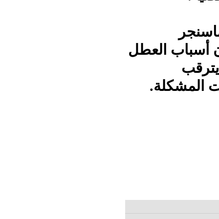
ماسنجر
ن أسباب العطل
يترقب
ت المشكلة.