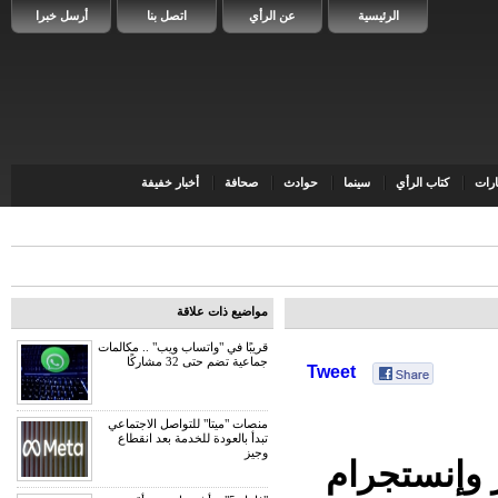
الرئيسية
عن الرأي
اتصل بنا
أرسل خبرا
رات
كتاب الرأي
سينما
حوادث
صحافة
أخبار خفيفة
مواضيع ذات علاقة
قريبًا في "واتساب ويب" .. مكالمات
جماعية تضم حتى 32 مشاركًا
Tweet
منصات "ميتا" للتواصل الاجتماعي
تبدأ بالعودة للخدمة بعد انقطاع
وجيز
وإنستجرام