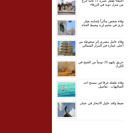
اختفاء طفل عمره 11 عاما خرج
من منزل ذويه في الزرقاء
وفاة شخص متأثراً بإصابته بعيار
ناري في مخيم إربد وضبط الجناة
وفاة عامل مصري إثر سقوطه من
أعلى عمارة في المزار الشمالي
حريق يلتهم 20 دونماً من القمح في
الكرك
وفاة طفلة غرقا في مسبح احد
الشاليهات - تفاصيل
ضبط وافد حاول الانتحار في عمان