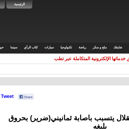
الرئيسية
شايفك
ملح و سكر
رياضة
تكنولوجيا
سيارات
كتاب الرأي
سينما
حوا
خدماتها الإلكترونية المتكاملة عبر تطبيقها الذكي
Tweet
لال يتسبب باصابة ثمانيني(ضرير) بحروق
بليغه