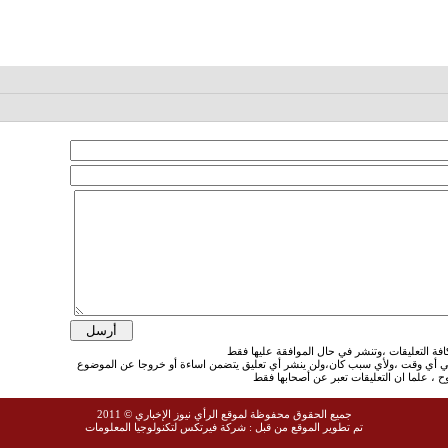
في أي وقت ،ولأي سبب كان،ولن ينشر أي تعليق يتضمن اساءة أو خروجا عن الموضوع
جميع الحقوق محفوظة لموقع الرأي نيوز الإخباري © 2011
تم تطوير الموقع من قبل :
شركة فيرتكس لتكنولوجيا المعلومات