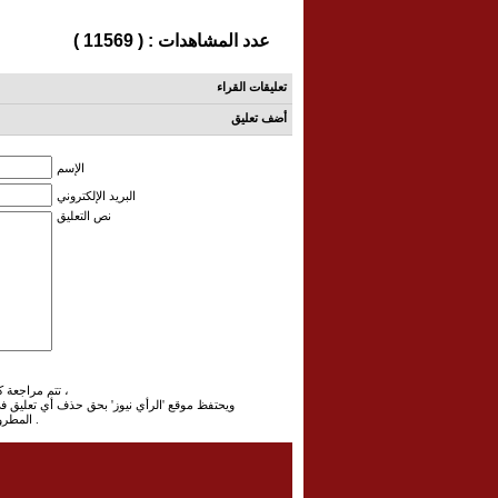
عدد المشاهدات : ( 11569 )
تعليقات القراء
أضف تعليق
الإسم
البريد الإلكتروني
نص التعليق
تتم مراجعة كافة التعليقات ،وتنشر في حال الموافقة عليها فقط ،
ويحتفظ موقع 'الرأي نيوز' بحق حذف أي تعليق 
المطروح ، علما ان التعليقات تعبر عن أصحابها فقط .