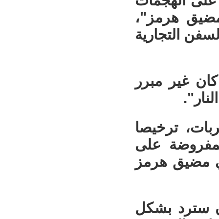
 على الهجمات
تعبر مضيق هرمز"،
لسفن التجارية
كان غير مبرر
نار".
ربات، ترخيصا
لمفروضة على
في مضيق هرمز
ان سترد بشكل