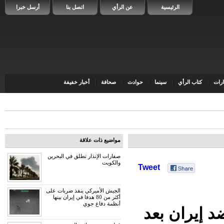
الرئيسية
عن الرأي
اتصل بنا
أرسل خبرا
رات
كتاب الرأي
سينما
حوادث
صحافة
أخبار خفيفة
مواضيع ذات علاقة
صفارات الإنذار تطلق في البحرين
والكويت
Tweet
الجيش الأميركي ينفذ ضربات على
أكثر من 80 هدفا في إيران بينها
أنظمة دفاع جوي
د إيران بعد