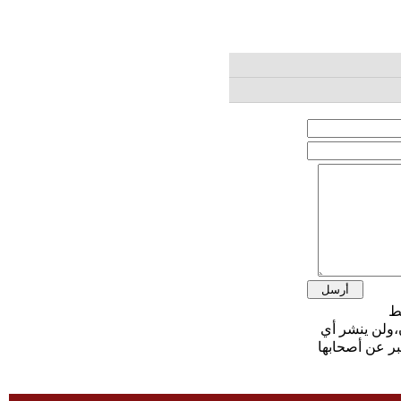
،ولن ينشر أي
بر عن أصحابها