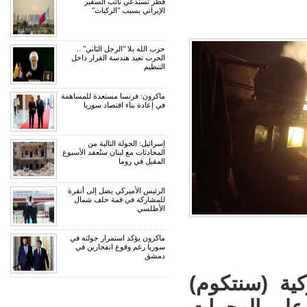
قطر تستدعي نائب السفير
الإيراني بسبب "الركيات"
حزب الله بلا "الرجل الثاني" ..
الحرب تعيد هندسة القرار داخل
التنظيم
ماكرون: فرنسا مستعدة للمساهمة
في إعادة بناء اقتصاد سوريا
إسرائيل: الجولة التالية من
المحادثات مع لبنان ستُعقد الأسبوع
المقبل في روما
الرئيس الأميركي يصل إلى أنقرة
للمشاركة في قمة حلف شمال
الأطلسي
ماكرون يؤكد استمرار جولته في
سوريا رغم وقوع انفجارين في
دمشق
كية (سنتكوم)