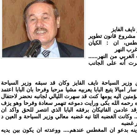
نايف الفايز
 مشروع قانون تطوير
غطس، ان : الكيان
رب النهر
غربي من النهر......
رت أنه على الجانب
 وزير السياحة نايف الفايز وكان قد سبقه وزير السياحة
 اميالا يتبع البابا يعربيه مشيا مرحبا وفرحا بان البابا اعتمد
منين اليه يومها كنت قد سهرت الليالي لجانبه نحضر لاحتفال
ه رحمه الله بكى ورايت دموعه تنهمر سعادة وفرحا وهو يزف
د عادمن الفاتيكان برفقه البابا الذي انتصر للحق واكد ان
 وكانت الغضبه الثا نيه غضبه معالي وزير السياحة و العين د
 غضبه
نه بدعو ان المغطس عندهم.... ووعدته ان يكون بين يديه