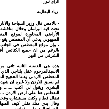
الرأي نيوز :
زياد البطاينه
- بالامس قال وزير السياحة والآثار 
تحت قبة البرلمان وخلال مناقشة
الأراضي المجاورة لموقع الم
الصهيوني يدعي أن المغطس يقع غ
، وإن موقع المغطس في الجانب ال
بالرغم من ان جميع الكنائس أق
الشرقي من النهر
هذه هي الغضبه الثانيه تاتي من
الاسبقالمرحوم عقل بلتاجي الذي سار
المغطس الاردني ودعا الحجيج المؤ
لم يسبق للاردن ولا غيره ان شهد
البشرى ويقول لي اكتب ....... وق
النغطس هنا على ارض الاردن .....
نضال قطام وكنت مستشاره وفجر
وقال بدي منك تقلي كيف الصهاي
بالصباح الرد على مقولتهم