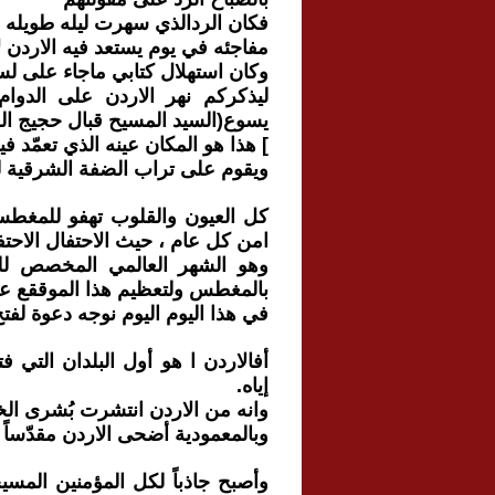
فكان الردالذي سهرت ليله طويله 
مفاجئه في يوم يستعد فيه الاردن ل
وكان استهلال كتابي ماجاء على لسان 
ليذكركم نهر الاردن على الدوام
يسوع(السيد المسيح قبال حجيج ال
] هذا هو المكان عينه الذي تعمّد ف
ويقوم على تراب الضفة الشرقية للنه
كل العيون والقلوب تهفو للمغطس
امن كل عام ، حيث الاحتفال الاحتفا
وهو الشهر العالمي المخصص للص
بالمغطس ولتعظيم هذا الموققع عم
في هذا اليوم اليوم نوجه دعوة لفتح
أفالاردن ا هو أول البلدان التي 
إياه.
وانه من الاردن انتشرت بُشرى الخلا
وبالمعمودية أضحى الاردن مقدّساً ف
وأصبح جاذباً لكل المؤمنين الم