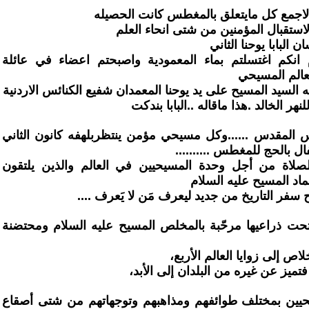
لاجمع كل مايتعلق بالمغطس كانت الحصيله
استقبال المؤمنين من شتى انحاء العلم
البابا يوحنا الثاني
 انكم اغتسلتم بماء المعمودية واصبحتم اعضاء في عائلة
عالم المسيحي
يه السيد المسيح على يد يوحنا المعمدان شفيع الكنائس الاردنية
ر الخالد .هذا ماقاله ..البابا بندكت
 المقدس ......وكل مسيحي مؤمن ينتظربلهفه كانون الثاني
ل بالحج للمغطس ..........
لاة من أجل وحدة المسيحيين في العالم والذين يلتقون
اد المسيح عليه السلام
 سفر التاريخ من جديد ليعرف مَن لا يَعرف ....
فتحت ذراعيها مرحّبة بالمخلص المسيح عليه السلام ومحتضنة
ص إلى زوايا العالم الأربع،
تميز عن غيره من البلدان إلى الأبد،
سيحيين بمختلف طوائفهم ومذاهبهم وتوجهاتهم من شتى أصقاع