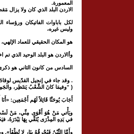
المعمورة.
الاردن البلد الذي كان ولا يزال مَقصد
لكل باباوات الفاتيكان ورؤساء 
وليس غيره،
هو المكان الحقيقي للعماد الإلهي،
وأالاردن هو البلد الوحيد الذي تم 
السادس من كانون الثاني هو ذكرى 
. وقد جاء في إنجيل القدّيس لوقا3/15-22
( "وفيمَا كانَ الشَّعْبُ يَنتَظِر، والجَمِيعُ 
أَجَابَ يُوحَنَّا قَائِلاً لَهُم أَجْمَعِين: «أَنَا 
ويَأْتي مَنْ هُوَ أَقْوَى مِنِّي، مَنْ لَسْتُ أ
في يَدِهِ المِذْرَى يُنَقِّي بِهَا بَيْدَرَهُ، فيَ
وأَمَّا التِّبْنُ فَيُحْرِقُهُ بِنَارٍ لا تُطْفَأ». و