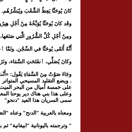
كانَ يُوحَنَّا يَعِظُ الشَّعْبَ ويُبَشِّرُهُم.
وقَد كانَ يُوحَنَّا يُوَبِّخُهُ مِنْ أَجْلِ هِيرُود
ومِنْ أَجْلِ كُلِّ الشُّرُورِ الَّتي صَنَعَها، 
أَنَّهُ أَلقَى يُوحَنَّا في السِّجْن. ولمَّا ٱعْ
وكانَ يُصَلِّي، ٱنفَتَحَتِ السَّمَاء، ونَزَل
وجَاءَ صَوْتٌ مِنَ السَّمَاءِ يَقُول: «أَن
. ويضع التقليد المسيحي المتواتر
على خمسة أميال من البحر الميت
وعلى هذا بني هناك دير يوحنا المع
سمى السريان هذا العيد "دنحو"
ومعناه بالعربية "الدنح" وعناه "الظ
" وترجمته باليونانية "ابيفانية" ثم 