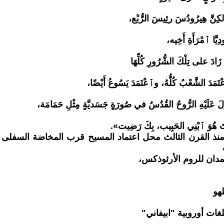
 لكِنَّ هِيرُودُسَ رئِيسَ الرُّبْع،
ِيَّا ٱمْرَأَةِ أَخِيه،
زَادَ على تِلْكَ الشُّرُورِ كُلِّهَا
تَمَدَ الشَّعْبُ كُلُّهُ، وٱعْتَمَدَ يَسُوعُ أَيْضًا،
َ عَلَيْهِ الرُّوحُ القُدُسُ في صُورَةٍ جَسَديَّةٍ مِثْلِ حَمَامَة،
ْتَ هُوَ ٱبْنِي الحَبِيب، بِكَ رَضِيت».
 منذ القرن الثالث محل اعتماد المسيح قرب المخاضة السفلى
مدان للروم الأرثوذكس،
هو
بلغات أوروبية "ابيفاني"