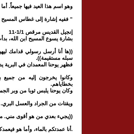
وهو اسم هذا العيد فيها جميعاً. أ
" ففيه إشارة إلى غطاس المسيح في
إنجيل القديس مرقص 1/1-11
بشارة يسوع المسيح ابن الله، بدأت
((ها أنا أرسل رسولي قدامك ليه
سبله مستقيمة)).
فظهر يوحنا المعمدان في البرية يد
وكانوا يخرجون إليه من جميع بل
بخطاياهم.
وكان يوحنا يلبس ثوبا من وبر ال
ويقتات من الجراد والعسل البري. 
((يجيء بعدي من هو أقوى مني. من
.أنا عمدتكم بالماء، وأما هو فيعمد