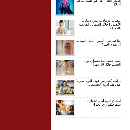
الدوار الحاد… هل هو جلطة دماغية
أم لا؟
توقعات بازدياد تدريجي لإصابات
الانفلونزا خلال الشهرين القادمين
بالمملكة
تجاعيد حول العينين .. دليل السعادة
أم تقدم العمر؟
تقنية جديدة تعد بخسارة وزن
الجسم خلال 16 شهراً
دراسة تُحذر من عودة الوزن سريعاً
بعد وقف أدوية التخسيس
لعشاق النوم أمام التلفاز ..
سيفاجئكم رأي الخبراء