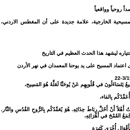
اً روحياً وواقعياً
المسيحية الخارجية، علامة جديدة على أن المغطس الاردني،
اختياره ليشهد هذا الحدث العظيم في التاريخ
اعتماد المسيح على يد يوحنا المعمدان في نهر الأردن
يَتَسَاءَلُونَ في قُلُوبِهِم عَنْ يُوحَنَّا لَعَلَّهُ هُوَ المَسِيح،
أُعَمِّدُكُم بِالمَاء،
َهْلاً أَنْ أَحُلَّ رِبَاطَ حِذَائِهِ. هُوَ يُعَمِّدُكُم بِالرُّوحِ القُدُسِ والنَّار.
جْمَعُ القَمْحَ في أَهْرَائِهِ،
بِأَقْوَالٍ أُخْرَى كَثيرَةٍ