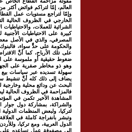
مقولة مزاحمة القطاع الخاص عل
العالم، إمّا لتراكم فوائض أكثر 
وإمّا لتراجع مستويات عمل القطاع
الخارجي في الظروف الحالية التي
الشرائية للعملات، والاحتياطيات ال
كبيرة على الاحتياطيات الأجنبية 
المصرفي، والذي في الأصل معطَّل
والحكومة على حدٍّ سواء، فالبنو
على تلك الأرباح، كما أنَّ الاقترا
ضغوط حقيقية أو ملموسة على القوة
وهو ذو مخاطر صفرية على الجهاز
سهولة تسديده عبر سياسات بيع 
يضاف إلى ذلك كله أنَّ تنشيط سو
البحث عن ودائع محلية وخارجية لت
فالمزاحمة في الظروف الحالية ليس
المشاهدة الأخير تكمن في المؤتم
والشراكة، بمشاركة دول جوار ال
لتركيا، ولبعض المنظمات الدولية ا
وتبشر بانفراجة كاملة في العلاقة
الدول العربية، ومع تركيا، وللأر
إلى مصفوفة عمل تساعده على تحد