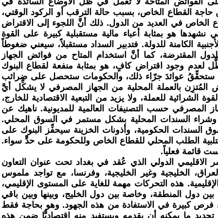
ى الفوائض المتاحة لا تعمل في ظل الأوضاع السائدة في
من حاجة القطاع الخاص، بسبب حالة الترقب أو الركود الوقتي،
 الخاص في العديد من الدول. ذلك أنَّ اللجوء إلى الاقتراض
 نشهدها هو بمثابة أعباء مالية مستقبلية كبيرة على القوة
أجنبية الكامنة للدولة. فتدبير السداد مستقبلاً، سيعني ضغوطاً
للدول المقترضة، كما أنَّ استخدام المتاح من فوائض الجهاز
 لعدم وجود اقتراضٍ كافٍ، هو بمثابة منفعة لقطاع البنوك
ك ستحقِّقُ عوائدَ جرّاء ذلك، والحكومات ستحصل على ضرائب
ض المُتزِن بالعملة المحلية من الجهاز المصرفي لا يشكِّل أيَّ
 الشرائية للعملة، ولا يزيد من التبعية الاقتصادية للخارج،
 المصرفي حسب التصنيفات العالمية للمديونية. ناهيك عن
وشراء السندات المحلية بشكل مستمر في السوق المحلي.
ق السندات الحكومية، وأذونات الخزينة سيحفِّز البنوك على
لبية الطلب المحلي للقطاع الخاص وللحكومة على حدٍّ سواء.
ت قائمة فعلياً.
ر الاقليمي الدولي الذي عُقد في بغداد تحت عنوان التعاون
عراق، الخليجية وغير الخليجية، وفرنسا، مع تواجد ملموس
لإقليمية. هذه التحركات مهمة للغاية على المستوى الإقليمي،
 بين دول المنطقة، وخاصة بين دول الخليج، وبينها وبين باقي
دن فرص كبيرة في الاستفادة من هذه الجهود. وهو بحاجة فقط
يد ما يمكنه أن يقدمه ويستفيد منه اقتصاديًّا ضمن هذه