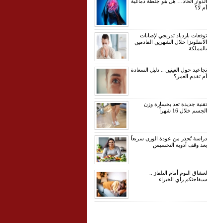
الدوار الحاد… هل هو جلطة دماغية
أم لا؟
توقعات بازدياد تدريجي لإصابات
الانفلونزا خلال الشهرين القادمين
بالمملكة
تجاعيد حول العينين .. دليل السعادة
أم تقدم العمر؟
تقنية جديدة تعد بخسارة وزن
الجسم خلال 16 شهراً
دراسة تُحذر من عودة الوزن سريعاً
بعد وقف أدوية التخسيس
لعشاق النوم أمام التلفاز ..
سيفاجئكم رأي الخبراء