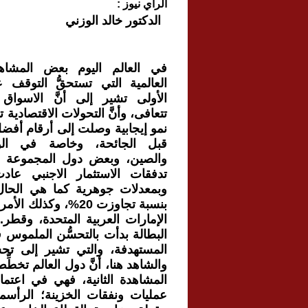
الرأي نيوز :
الدكتور خالد الوزني
في العالم اليوم بعض المشاهد
العالمية التي تستحقُّ التوقف ع
الأولى تشير إلى أنَّ الاسواق ا
تتعافى، وأنَّ التحولات الاقتصادية
نمو إيجابية وصلت إلى أرقام أفض
قبل الجائحة، وخاصة في الول
والصين، وبعض دول المجموعة الأو
تدفقات الاستثمار الاجنبي عاد
وبمعدلات جوهرية كما هي الحال
بنسبة تجاوزت 20%، وكذ
الإمارات العربية المتحدة، وقطر. 
البطالة بدأت بالتحسُّن الملموس ف
المستهدفة، والتي تشير إلى تحس
والشاهد هنا، أنَّ دول العالم تخطِّط و
المشاهدة الثانية، فهي في اعتم
عمليات ونفقات الخزينة؛ الرأسمال