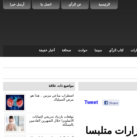
الرئيسية
عن الرأي
اتصل بنا
أرسل خبرا
رات
كتاب الرأي
سينما
حوادث
صحافة
أخبار خفيفة
مواضيع ذات علاقة
اضطراب مناعي مزمن .. هذا هو
مرض السيلياك
Tweet
توقعات بازدياد تدريجي لإصابات
الانفلونزا خلال الشهرين القادمين
بالمملكة
ارات متلبسا