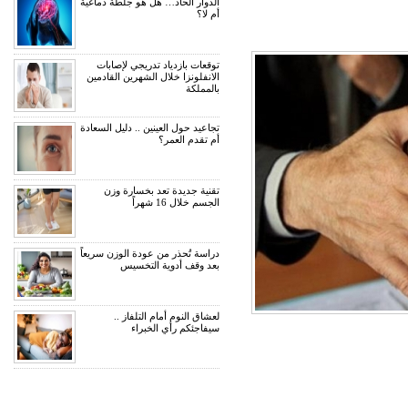
الدوار الحاد… هل هو جلطة دماغية
أم لا؟
توقعات بازدياد تدريجي لإصابات
الانفلونزا خلال الشهرين القادمين
بالمملكة
تجاعيد حول العينين .. دليل السعادة
أم تقدم العمر؟
تقنية جديدة تعد بخسارة وزن
الجسم خلال 16 شهراً
دراسة تُحذر من عودة الوزن سريعاً
بعد وقف أدوية التخسيس
لعشاق النوم أمام التلفاز ..
سيفاجئكم رأي الخبراء