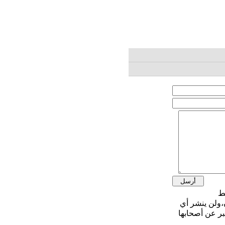
،ولن ينشر أي
بر عن أصحابها