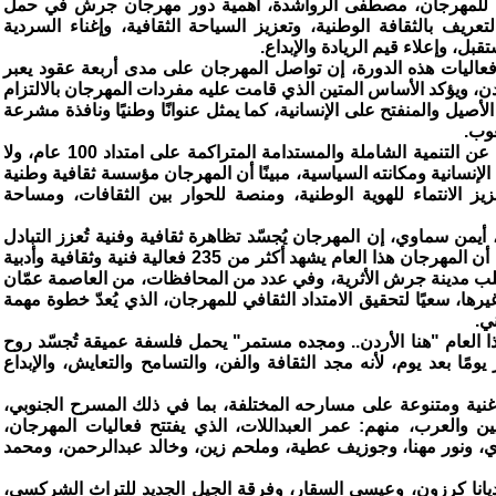
عليا للمهرجان، مصطفى الرواشدة، أهمية دور مهرجان جرش في حمل
ريف بالثقافة الوطنية، وتعزيز السياحة الثقافية، وإغناء السردية
ل، وإعلاء قيم الريادة والإبداع.
فعاليات هذه الدورة، إن تواصل المهرجان على مدى أربعة عقود يعبر
ردن، ويؤكد الأساس المتين الذي قامت عليه مفردات المهرجان بالالتزام
 الأصيل والمنفتح على الإنسانية، كما يمثل عنوانًا وطنيًا ونافذة مشرعة
عوب.
وأضاف أن رسالة المهرجان لا تنفصل عن التنمية الشاملة والمستدامة المتراكمة على امتداد 100 عام، ولا
لإنسانية ومكانته السياسية، مبينًا أن المهرجان مؤسسة ثقافية وطنية
زيز الانتماء للهوية الوطنية، ومنصة للحوار بين الثقافات، ومساحة
 أيمن سماوي، إن المهرجان يُجسّد تظاهرة ثقافية وفنية تُعزز التبادل
الثقافي، ومنصة للإبداع والابتكار، مبينًا أن المهرجان هذا العام يشهد أكثر من 235 فعالية فنية وثقافية وأدبية
م في قلب مدينة جرش الأثرية، وفي عدد من المحافظات، من العاصمة عمّان
رها، سعيًا لتحقيق الامتداد الثقافي للمهرجان، الذي يُعدّ خطوة مهمة
ي.
العام "هنا الأردن.. ومجده مستمر" يحمل فلسفة عميقة تُجسّد روح
ومًا بعد يوم، لأنه مجد الثقافة والفن، والتسامح والتعايش، والإبداع
غنية ومتنوعة على مسارحه المختلفة، بما في ذلك المسرح الجنوبي،
ن والعرب، منهم: عمر العبداللات، الذي يفتتح فعاليات المهرجان،
وي، ونور مهنا، وجوزيف عطية، وملحم زين، وخالد عبدالرحمن، ومحمد
وديانا كرزون، وعيسى السقار، وفرقة الجيل الجديد للتراث الشركسي،