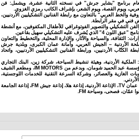
عام برنامج "بشاير جرش" في نسخته الثانية عشرة، ويشمل: فن
العربي، ويوم القصة، ويوم الشعر، بإشراف الكاتب رمزي الغزوي.
ية والخط العربي" بالتعاون مع رابطة الفنانين التشكيليين الأردنيين،
ض فني في مقر الرابطة.
الفن التشكيلي والتصوير الفوتوغرافي للأطفال المكفوفين، مع أنشطة
ف عليه التشكيلي سهيل بقاعين.
رات: الثقافة، والسياحة والآثار، والإدارة المحلية، والتخطيط والتعاون
سلحة الأردنية – الجيش العربي، وأمانة عمان الكبرى، وبلدية جرش
بطة الكتّاب الأردنيين، ورابطة الفنانين التشكيليين الأردنيين، واتحاد
 الملكية الأردنية، وهيئة تنشيط السياحة، شركة زين، البنك التجاري
الأردني، بنك الإسكان، البنك العربي، مؤسسة عبد الحميد شومان، وبدعم من IM MOTORS، ومطعم الشيف
وبات الغازية والعصائر، وشركة السرعة التقنية للخدمات اللوجستية،
لأردني.
أما شركاء الإعلام: قناة المملكة، رؤيا، عمان TV، الإذاعة الأردنية، إذاعة هلا، إذاعة جيش FM، إذاعة الجامعة