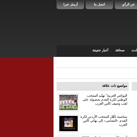
عن الرأي
اتصل بنا
أرسل خبرا
دث
صحافة
أخبار خفيفة
مواضيع ذات علاقة
البوتاس العربية" تهنّئ المنتخب
الوطني لكرة القدم بحصوله على
لقب وصيف كأس العرب
بمناسبة تأهّل المنتخب الأردني لكرة
القدم «النشامى» إلى نهائي كأس
العرب