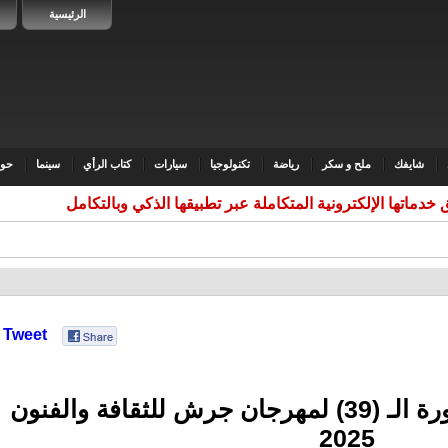
الرئيسية
شايفك
ملح و سكر
رياضة
تكنولوجيا
سيارات
كتاب الرأي
سينما
حوا
خدماتها الإلكترونية المتكاملة عبر تطبيقها الذكي وبالتكامل
Tweet
الإعلان عن فعاليات الدورة الـ (39) لمهرجان جرش للثقافة والفنون
2025