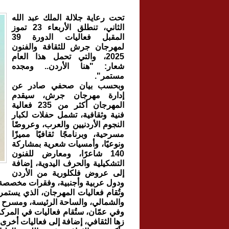
تحت رعاية جلالة الملك عبد الله
الثاني، تنطلق الأربعاء 23 تموز
المقبل فعاليات الدورة 39
لمهرجان جرش للثقافة والفنون
2025، والتي تحمل هذا العام
شعار: "هنا الأردن.. ومجده
مستمر".
وبحسب بيان صحفي صادر عن
إدارة مهرجان جرش، سيقدم
المهرجان أكثر من 235 فعالية
فنية وثقافية، تشمل حفلات لكبار
النجوم الأردنيين والعرب، وعروضًا
مسرحية، وبرنامجًا ثقافيًا مميزًا
ونوعيًا، وأمسيات شعرية بمشاركة
140 شاعرًا، ومعارض للفنون
التشكيلية والحرف اليدوية، إضافة
إلى عروض فلكلورية من الأردن
ودول عربية وأجنبية، وفقرات مخصصة ل
والشمالي، والساحة الرئيسة، ومسرح ا
وفي عمّان، ستُقام فعاليات في المركز
زها الثقافي، إضافة إلى فعاليات أخر