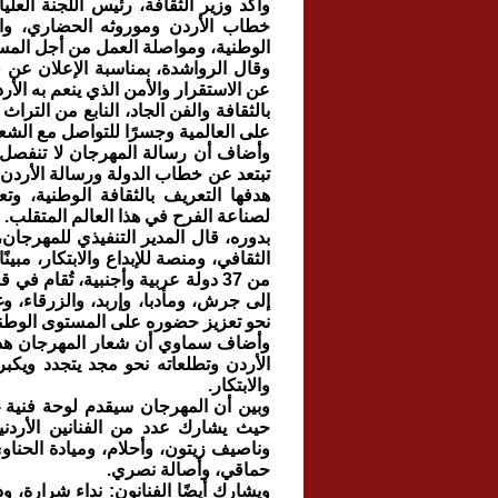
وأكد وزير الثقافة، رئيس اللجنة ال
خطاب الأردن وموروثه الحضاري، والتع
الوطنية، ومواصلة العمل من أجل المستقب
وقال الرواشدة، بمناسبة الإعلان عن 
عن الاستقرار والأمن الذي ينعم به الأ
بالثقافة والفن الجاد، النابع من التراث
على العالمية وجسرًا للتواصل مع الش
تبتعد عن خطاب الدولة ورسالة الأردن ا
هدفها التعريف بالثقافة الوطنية، وتع
لصناعة الفرح في هذا العالم المتقلب.
بدوره، قال المدير التنفيذي للمهرجان،
من 37 دولة عربية وأجنبية، تُقا
إلى جرش، ومأدبا، وإربد، والزرقاء، وغي
نحو تعزيز حضوره على المستوى الوطن
وأضاف سماوي أن شعار المهرجان هذا 
الأردن وتطلعاته نحو مجد يتجدد ويكبر ي
والابتكار.
وبين أن المهرجان سيقدم لوحة فنية 
حيث يشارك عدد من الفنانين الأردنيي
وناصيف زيتون، وأحلام، وميادة الحنا
حماقي، وأصالة نصري.
ويشارك أيضًا الفنانون: نداء شرارة، 