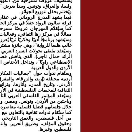
يستضيف عروضًا مسرحية من: الكويت، 
وليبيا، والعراق، وتونس. ويبدأ بعرض
ويُختتم بحفل لتوزيع الجوائز.
فيما يشهد المدرج الروماني في عمّان 
فرقة صالون الرواد حفلًا في مركز الح
كما سيُقدّم المهرجان عروضًا مسرحية
مماثلًا في مركز زها الثقافي، وفعالي
وسيَشهد برنامجًا أدبيًا وفكريًا ثريًا يُ
غالب هلسا للرواية"، وهي جائزة مشترك
وسيُعقد ملتقى تحولات السرد العربي ف
الرائد جمال ناجي)، الذي يناقش قضا
الاصطناعي راويًا"، وتداخل الأجناس ا
الأردن والدول العربية.
وستُقام ندوات حول "جماليات المكان 
أردنية مختلفة (إربد، والزرقاء، والمفر
الأردني، وتاريخ المدن، وآثارها، وترا
الثقافية للمخيمات الفلسطينية في الأر
وسيُعقد المؤتمر الفلسفي العربي الثا
وباحثين من الأردن، وتونس، ومصر، وا
خلال جلساتهم قضايا فلسفية معاصرة وت
كما ستُقام ندوات ثقافية بالتعاون مع ا
من أجل فلسطين، والعمق التاريخي لع
وحقوق المؤلف، وطريق الحرير، والتزو
فلسطين، وغيرها.