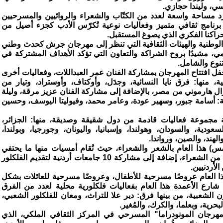
سي، وليندا حجازي.
فرد مساحة واسعة لعدد من الكتّاب والشعراء والروائيين والمسرحيين
 برنامج ثقافي متميز وفعاليات نوعية تُكرّس الأدب كجزء أصيل من
وحراكنا الفكري الذي يصوغ المستقبل.
وطنية والهيئات الثقافية التي تنظر إلى مهرجان جرش كحدث وطني
 مشيدًا بروح الشراكة والتعاون التي تؤكد الأهداف المشتركة في
تنوع والشامل.
ل افتتاح المهرجان بمشاركة الفنان عمر العبداللات، وفعاليات أخرى
، منها: فرق نايا النسائية، وجدَل، وأوكتاف، وأوستراد، وتيار من
 هارموني من مصر، بالإضافة إلى مشاركة الفنان عزيز مرقة، وليلة
اركة: أسامة جبور، وسهير عودة، وعامر محمد، وفيوليتا اليوسف، وحسين
مجموعة فعاليات قادمة من دول شقيقة وصديقة، منها: الجزائر،
دية، والسودان، وهولندا، وإسبانيا، واليونان، وجورجيا، وبولندا،
لهند، والصين، ورواندا.
س) هذا العام بالشعر والشعراء، حيث تُقام أمسيات منها ما يحتفي
بالثقافة المحلية لمحافظة جرش لعدد من الشعراء، إضافة إلى مشاركة 10 جامعات أردنية لتقديم الفلكلور
الأردنيين.
ا العام عروضًا مسرحية للأطفال، وعروضًا مسرحية للعائلات بشكل
 شارع الأعمدة هذا العام بفعاليات فلكلورية محلية لعدد من الفرق
 الشعبية، من بينها فرق: دير علا للتراث، ومعان للفلكلور الشعبي،
بحرية، وبعلما، والكرك، والمُغير.
هرجان المونودراما" المسرحي في المركز الثقافي الملكي، الذي