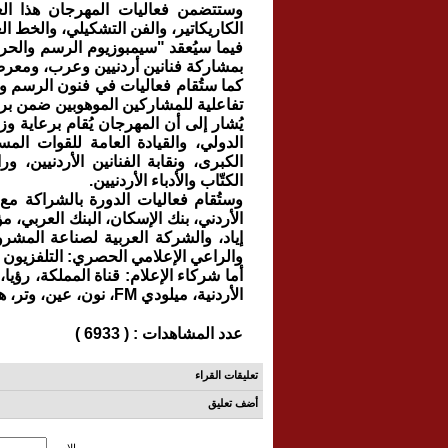
وستتضمن فعاليات المهرجان هذا ال
الكاريكاتير، والفن التشكيلي، والخط 
فيما سيُعقد "سيمبوزيوم الرسم والحروف
بمشاركة فنانين أردنيين وعرب، ومعر
كما ستُقام فعاليات في فنون الرسم و
تفاعلية للمشاركين الموهوبين ضمن برنامج "عبق اللون 4" الذي يُشر
يُشار إلى أن المهرجان يُقام برعاية وزا
الدولي، والقيادة العامة للقوات الم
الكبرى، ونقابة الفنانين الأردنيين، ورا
الكتّاب والأدباء الأردنيين.
وستُقام فعاليات الدورة بالشراكة مع:
إياد، والشركة العربية لصناعة المشر
والراعي الإعلامي الحصري: التلفزيون ا
الأردنية، ميلودي FM، نون، عين، وتر، هوا عمّان، فصحى، وسياحة FM.
عدد المشاهدات : ( 6933 )
تعليقات القراء
أضف تعليق