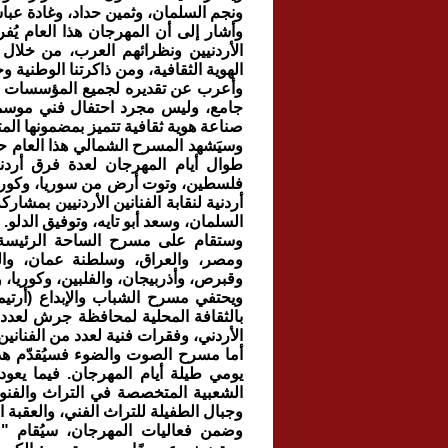
ونجم السلمان، وثمين حداد، وغادة عبا
وأشار إلى أن المهرجان هذا العام يُ
الأردنيين ونظرائهم العرب، من خلال
الهوية الثقافية، ومن ذاكرتنا الوطنية 
وأعرب عن تقديره لجميع المؤسسات ال
جامع، وليس مجرد احتفال فني موسمي،
صناعة هوية ثقافية تتميز بمضمونها الم
وسيَشهد المسرح الشمالي هذا العام حف
طوال أيام المهرجان لعدة فرق أردنية
فلسطين، وتوت أرض من سوريا، وكورال
أردنية لنقابة الفنانين الأردنيين بمش
السلمان، وسعد أبو تايه، وتوفيق الدلو.
وستقام على مسرح الساحة الرئيسة 
ومصر، والعراق، وسلطنة عمان، والسعو
وقبرص، وأذربيجان، والفلبين، وكوريا، وا
ويحتفي مسرح الشباب والإبداع (أرتيم
الأردني، وفقرات فنية لعدد من الفنانين 
أما مسرح الصوت والضوء فسيُقدّم هذ
يومي طيلة أيام المهرجان. فيما يعود
الشعبية المتخصصة في التراث والفنون
وجبال الطفيلة للتراث الفني، والعقبة ال
وضمن فعاليات المهرجان، سيُقام "م