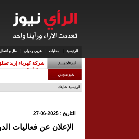
الرئيسية
محليات
عربي و دولي
مال و أعمال
شركة كهرباء إربد تطلق 
مع تطبيق “سند”
الرئيسية
شايفك
التاريخ : 2025-06-27