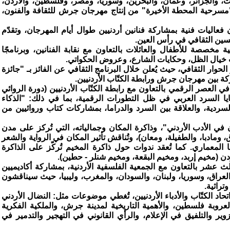
والجزائر، وعُمان، والبحرين، وسوريا، ومصر، وفلسطين، والأردن،
 "مسرحية المحطة الأخيرة" من إنتاج مهرجان جرش للثقافة والفنون،
فعاليات فنية بمشاركة فنانين أردنيين طوال أيام المهرجان، وتقدّم
سين الثقافي في رأس العين.
 مخصصة للأطفال والعائلات بالتعاون مع نقابة الفنانين، وبرنامجًا
ات خيال الظل، وحكايات الشارع، وعروض الحكواتي.
عزز الحوار الثقافي، حيث يُعلن خلال البرنامج الثقافي عن الفائز بـ "جائزة
ة بين مهرجان جرش ورابطة الكتّاب الأردنيين.
ي العصر الرقمي بالتعاون مع رابطة الكتّاب الأردنيين (دورة الروائي
يا السرد العربي في ظل التطورات الرقمية، بما في ذلك: "الذكاء
لسردية، والعلاقة بين السرد والدراما، بمشاركات كتاب وروائيين من
في الأدب الأردني"، وذاكرة المكان وجمالياته، التي تُركز على مدن
ق، ومادبا، والطفيلة، ومعان)، وتُناقش تأثير المكان في الرواية والشعر
ثها المعماري. كما تُعقد ندوات حول ذاكرة المخيم تُركّز على الذاكرة
دن (مخيم إربد، ومخيم البقعة، ومخيم شنلر - حطين).
لث عشر بالتعاون مع الجمعية الفلسفية الأردنية، بمشاركة أكاديميين
لعراق، وسوريا، ولبنان، والسودان، والمغرب، وليبيا، حيث سيناقشون
راثية.
تحاد الكتّاب والأدباء الأردنيين، تُغطي موضوعات مثل: النضال الأردني
روبة فلسطين، والأهمية التاريخية لمدينة جرش، والملكية الفكرية
ير والتلفيق في الإعلام، والرأي القانوني في التهجير والتدمير في