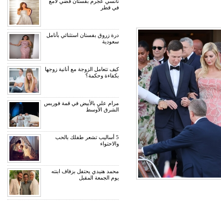
نانسي عجرم بفستان فضي لامع
في قطر
درة زروق بفستان استثنائي بأنامل
سعودية
كيف تتعامل الزوجة مع أنانية زوجها
بكفاءة وحكمة؟
مرام علي بالأبيض في قمة فوربس
الشرق الأوسط
5 أساليب تشعر طفلك بالحب
والاحتواء
محمد هنيدي يحتفل بزفاف ابنته
يوم الجمعة المقبل