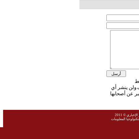
،ولن ينشر أي
بر عن أصحابها
خباري © 2011
نولوجيا المعلومات