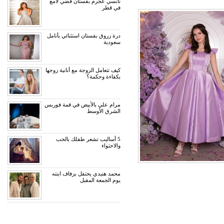
نانسي عجرم بفستان فضي لامع
في قطر
درة زروق بفستان استثنائي بأنامل
سعودية
كيف تتعامل الزوجة مع أنانية زوجها
بكفاءة وحكمة؟
مرام علي بالأبيض في قمة فوربس
الشرق الأوسط
5 أساليب تشعر طفلك بالحب
والاحتواء
محمد هنيدي يحتفل بزفاف ابنته
يوم الجمعة المقبل