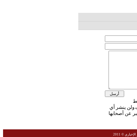
،ولن ينشر أي
بر عن أصحابها
خباري © 2011