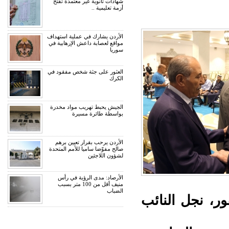
شهادات ثانوية غير معتمدة تفتح
أزمة تعليمية ..
الأردن يشارك في عملية استهداف
مواقع لعصابة داعش الإرهابية في
سوريا
العثور على جثة شخص مفقود في
الكرك
الجيش يحبط تهريب مواد مخدرة
بواسطة طائرة مسيرة
الأردن يرحب بقرار تعيين برهم
صالح مفوّضا ساميا للأمم المتحدة
لشؤون اللاجئين
الأرصاد: مدى الرؤية في رأس
منيف أقل من 100 متر بسبب
الضباب
ور، نجل النائب