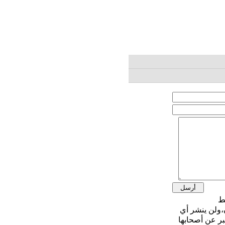
،ولن ينشر أي
بر عن أصحابها