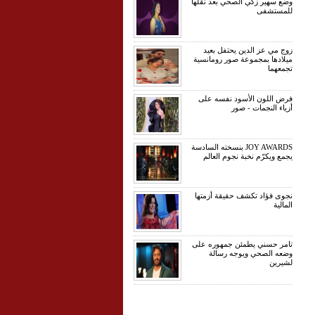
وضع سهير زكي الصحي بعد نقلها
للمستشفى
زوج مي عز الدين يحتفل بعيد
ميلادها بمجموعة صور رومانسية
تجمعهما
فرض اللون الأسود نفسه على
أزياء النجمات - صور
JOY AWARDS بنسخته السادسة
يجمع ويكرّم نخبة نجوم العالم
نجوى فؤاد تكشف حقيقة أزمتها
المالية
تامر حسني يطمئن جمهوره على
وضعه الصحي ويوجه رسالة
لشيرين