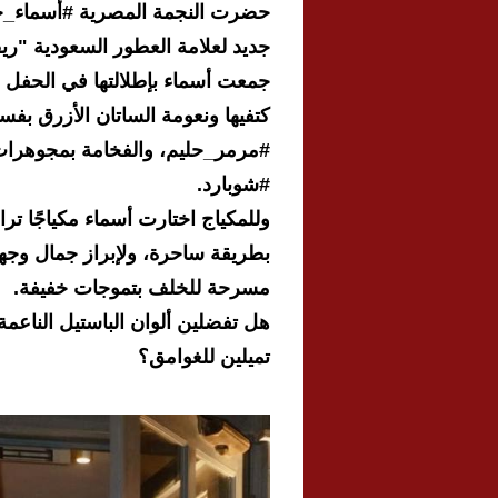
حضرت النجمة المصرية #أسماء_
جديد لعلامة العطور السعودية "ر
جمعت أسماء بإطلالتها في الحفل بي
كتفيها ونعومة الساتان الأزرق بف
#مرمر_حليم، والفخامة بمجوهرات
#شوبارد.
وللمكياج اختارت أسماء مكياجًا تراب
بطريقة ساحرة، ولإبراز جمال وجه
مسرحة للخلف بتموجات خفيفة.
هل تفضلين ألوان الباستيل الناعمة 
تميلين للغوامق؟