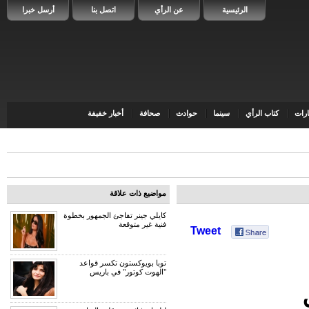
الرئيسية
عن الرأي
اتصل بنا
أرسل خبرا
رات
كتاب الرأي
سينما
حوادث
صحافة
أخبار خفيفة
مواضيع ذات علاقة
كايلي جينر تفاجئ الجمهور بخطوة
فنية غير متوقعة
Tweet
توبا بويوكستون تكسر قواعد
"الهوت كوتور" في باريس