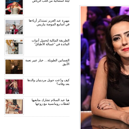
ليلة استثنائية من قلب الرياض
مهيرة عبد العزيز تستذكر أزياءها
في أسابيع الموضة بباريس
الطريقة المثالية لتحميل أدوات
المائدة في "غسالة الأطباق"
الفساتين الطويلة… خيار عبير نعمة
الأنيق
كيف ودّعت جويل مردينيان والدها
بعد وفاته؟
هيا عبد السلام تشارك متابعيها
لقطات رومانسية مع زوجها