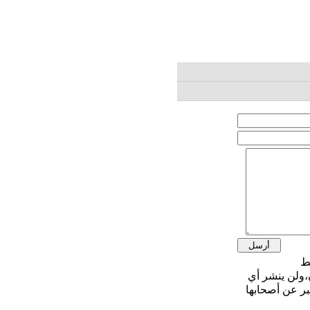
،ولن ينشر أي
بر عن أصحابها