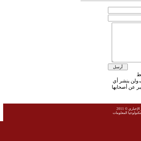
،ولن ينشر أي
بر عن أصحابها
خباري © 2011
نولوجيا المعلومات