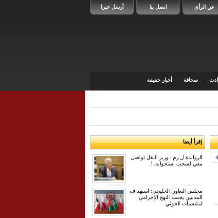
عن الرأي
اتصل بنا
أرسل خبرا
دث
صحافة
أخبار خفيفة
إقرأ أيضا
الروابدة ل رم : وزير النقل تواصل
معي لسحب استجوابه..!
مجلس التعاون الخليجي: استهداف
المدنيين يجسد النهج الإجرامي
لمليشيات الحوثي