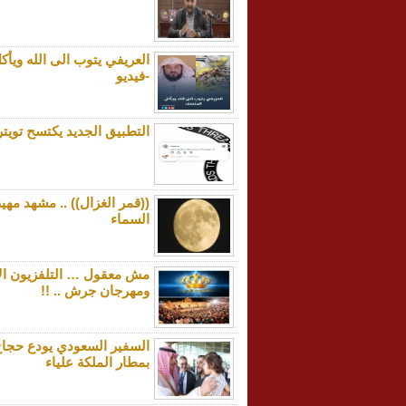
العريفي يتوب الى الله ويأ
-فيديو
التطبيق الجديد يكتسح تويتر 
((قمر الغزال)) .. مشهد مه
السماء
مش معقول … التلفزيون ال
ومهرجان جرش .. !!
السفير السعودي يودع حجا
بمطار الملكة علياء