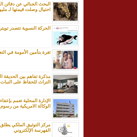
البحث الجنائي عن دفائن ال
احتيال وصلت قيمتها لـ مليو
الحركة النسوية تتصدر تويتر .
ثغرة بتأمين الأمومة في التعد
مذكرة تفاهم بين الحديقة الن
التراث للحفاظ على النبات
الإدارة المحلية تعمم بإعفاء
الوكالة الامريكية من رسوم
مركز التوثيق الملكي يطلق 
الفهرسة الإلكتروني