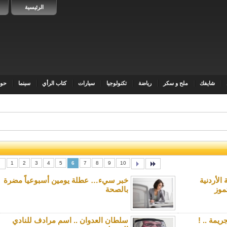
الرئيسية
شايفك
ملح و سكر
رياضة
تكنولوجيا
سيارات
كتاب الرأي
سينما
حوا
1
2
3
4
5
6
7
8
9
10
الأردنية
خبر سيء… عطلة يومين أسبوعياً مضرة
بالصحة‎‎
يمة .. !
سلطان العدوان .. اسم مرادف للنادي