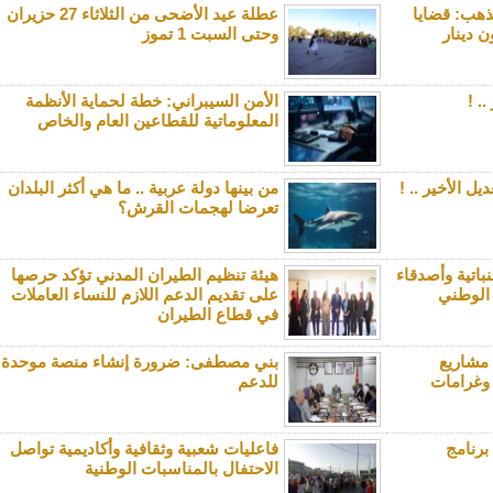
ذهب: قضايا
عطلة عيد الأضحى من الثلاثاء 27 حزيران
ن دينار
وحتى السبت 1 تموز
. !
الأمن السيبراني: خطة لحماية الأنظمة
المعلوماتية للقطاعين العام والخاص
يل الأخير .. !
من بينها دولة عربية .. ما هي أكثر البلدان
تعرضا لهجمات القرش؟
باتية وأصدقاء
هيئة تنظيم الطيران المدني تؤكد حرصها
 الوطني
على تقديم الدعم اللازم للنساء العاملات
في قطاع الطيران
 مشاريع
بني مصطفى: ضرورة إنشاء منصة موحدة
 وغرامات
للدعم
برنامج
فاعليات شعبية وثقافية وأكاديمية تواصل
الاحتفال بالمناسبات الوطنية