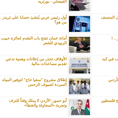
الفيصلي - بورتريه
كل المنسف
أول رئيس عربي يُنشئ حسابا على ثريدز ..
من هو؟
.. !
أمانة عمان تفتح باب التقدم لجائزة حبيب
الزيودي للشعر
يب في كبد
الأوقاف تحذر من إعلانات وهمية تدعي
تقديم مساعدات مالية
أردني
إطلاق مشروع "سقيا حاج" لتوفير المياه
المبردة لضيوف الرحمن
ج فلسطين
أبو حمور: الأردن لا يملك وقتاً للترف
وتجربة «المحاولة والخطأ»