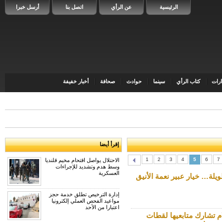
الرئيسية
عن الرأي
اتصل بنا
أرسل خبرا
رات
كتاب الرأي
سينما
حوادث
صحافة
أخبار خفيفة
إقرأ أيضا
1
2
3
4
5
6
7
الاحتلال يواصل اقتحام مخيم قلنديا
وسط هدم وتشديد للإجراءات
العسكرية
يلة… خيار عبير نعمة الأنيق
إدارة الترخيص تطلق خدمة حجز
مواعيد الفحص العملي إلكترونيا
اعتبارا من الأحد
ام تشارك متابعيها لقطات