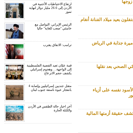
زوجها
ارتفاع الاحتياطيات الأجنبية في
الأردن إلى 26.6 مليار دولار لنهاية
تموز
فلون بعيد ميلاد الفنانة أنغام
الرئيس الإيراني: التواصل مع
خامنئي "صعب للغاية" حاليا
ميرة جذابة في الرياض
ترامب: الاتفاق يقترب
قمة عمّان تعيد القضية الفلسطينية
ي الصحي بعد نقلها
إلى الواجهة… وهجوم إسرائيلي
يكشف حجم الانزعاج
مقتل جنديين إسرائيليين وإصابة 4
أسود نفسه على أزياء
بانفجار عبوة ناسفة جنوب لبنان
ور
آخر اخبار حالة الطقس في الأردن
والكتلة الحارة
شف حقيقة أزمتها المالية