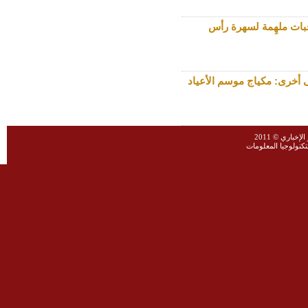
بات ملهِمة لسهرة رأس
أخرى: مكياج موسم الأعياد
خباري © 2011
نولوجيا المعلومات