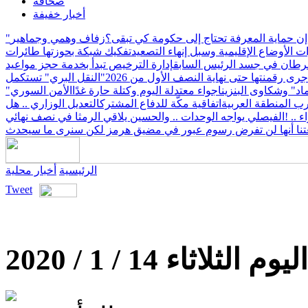
صحافة
أخبار خفيفة
ن حماية المعرفة تحتاج إلى حكومة كي تبقى؟
زفاف وهمي وجماهير
 الأوضاع الإقليمية وسبل إنهاء التصعيد
تفكيك شبكة بحوزتها طائرات
طان في جسد الرئيس السابق
إدارة الترخيص تبدأ بخدمة حجز مواعيد
"النقل البري" تستكمل
ماد" وشكاوى البنزين
اجواء معتدلة اليوم وكتلة حارة غدًا
الأمن السوري"
 المنطقة العربية
اتفاقية مكّة للدفاع المشترك
التعديل الوزاري .. هل
.. !
الفيصلي يواجه الوحدات .. والحسين يلاقي الرمثا في نصف نهائي
لغتنا أنها لن تفرض رسوم عبور في مضيق هرمز لكن سنرى ما سيحدث
الرئيسية
أخبار محلية
Tweet
ثلاثاء 14 / 1 / 2020