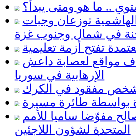
توي .. ما هو ومتى يبدأ؟
ة الهاشمية توزعان وجبات
ة في شمال وجنوب غزة
اف مواقع لعصابة داعش
الإرهابية في سوريا
 شخص مفقود في الكرك
 بواسطة طائرة مسيرة
الح مفوّضا ساميا للأمم
المتحدة لشؤون اللاجئين