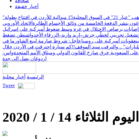
صحافة
أخبار خفيفة
15 ميدالية للأردن في افتتاح بطولة
اغون ينشر الدفعة الخامسة من وثائق الأجسام الطائرة
الاتحاد الأوروبي
إصابات برصاص الاحتلال في غزة وسط ضغوط أميركية على إسرائيل
تشغيل تجريبي لخطّي جرش–إربد وإربد–الزرقاء الأحد
واشنطن تضغط
ن
عقوبات أميركية على روسيا
عاجل: شروط صارمة لبيع الشاورما في
ليارات" .. والترقب سيد الموقف!!
كم سيارة احترقت في الأردن خلال
 على السعودية خرق صارخ للقانون الدولي وميثاق الأمم المتحدة
واس:
إردوغان يصل إلى جدة
الرئيسية
أخبار محلية
Tweet
ثلاثاء 14 / 1 / 2020