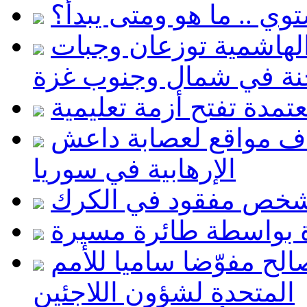
توي .. ما هو ومتى يبدأ؟
ة الهاشمية توزعان وجبات
ة في شمال وجنوب غزة
اف مواقع لعصابة داعش
الإرهابية في سوريا
 شخص مفقود في الكرك
 بواسطة طائرة مسيرة
الح مفوّضا ساميا للأمم
المتحدة لشؤون اللاجئين